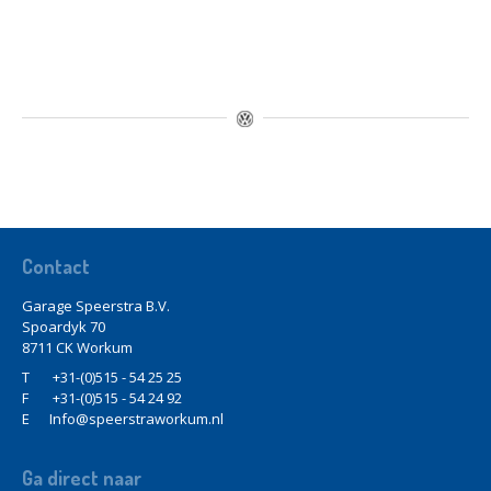
Contact
Garage Speerstra B.V.
Spoardyk 70
8711 CK Workum
T
+31-(0)515 - 54 25 25
F
+31-(0)515 - 54 24 92
E
Info@speerstraworkum.nl
Ga
direct naar