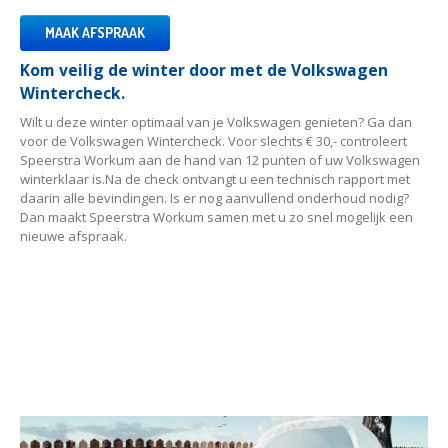
MAAK AFSPRAAK
OCCASIONS
Kom veilig de winter door met de Volkswagen
OVER
ONS
Wintercheck.
Contact
Wilt u deze winter optimaal van je Volkswagen genieten? Ga dan
voor de Volkswagen Wintercheck. Voor slechts € 30,- controleert
Over
Speerstra
Speerstra Workum aan de hand van 12 punten of uw Volkswagen
winterklaar is.Na de check ontvangt u een technisch rapport met
daarin alle bevindingen. Is er nog aanvullend onderhoud nodig?
Openingstijden
Dan maakt Speerstra Workum samen met u zo snel mogelijk een
nieuwe afspraak.
MAAK AFSPRAAK!