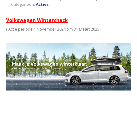
Economy
service
| Categorieën:
Acties
Express
service
Volkswagen Wintercheck
Ruitschade
( Actie periode 1 November 2024 t/m 31 Maart 2025 )
Mobiliteitsgarantie
Zelfservice
& instructies
Werkplaats
Tankstation
Autoverhuur
Takel
en Berging
Autowassen
Bandenwissel