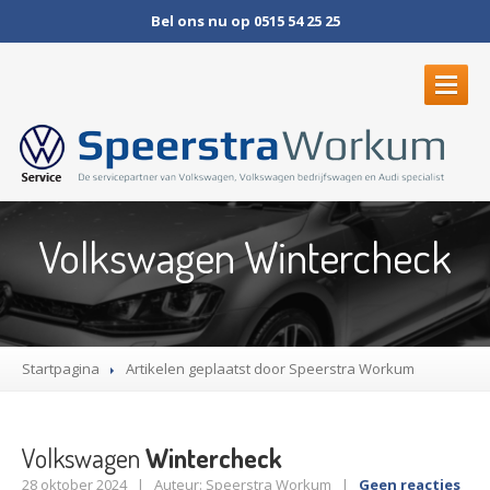
Bel ons nu op 0515 54 25 25
HOME
Volkswagen Wintercheck
SERVICE
& ONDERHOUD
Volkswagen
Onderhoud
op maat
Startpagina
Artikelen geplaatst door Speerstra Workum
APK
& Checks
Airco
service
Volkswagen
Wintercheck
28 oktober 2024 | Auteur: Speerstra Workum |
Geen reacties